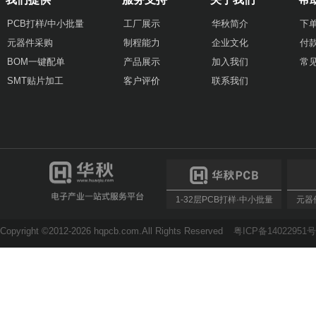
PCB打样/中小批量
工厂展示
华秋简介
下
元器件采购
制程能力
企业文化
付
BOM一键配单
产品展示
加入我们
常
SMT贴片加工
客户评价
联系我们
1-32层PCB打样·中小批量
元器件
Copyright ©2012-2026 hqpcb.com.All Rights Reserved
粤ICP备14022951号