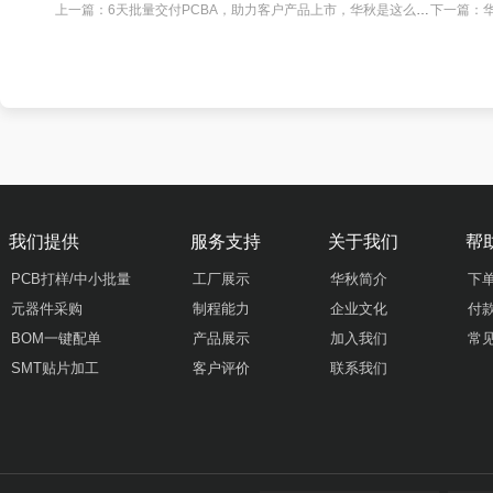
上一篇：
6天批量交付PCBA，助力客户产品上市，华秋是这么做的～
下一篇：
华
我们提供
服务支持
关于我们
帮
PCB打样/中小批量
工厂展示
华秋简介
下
元器件采购
制程能力
企业文化
付
BOM一键配单
产品展示
加入我们
常
SMT贴片加工
客户评价
联系我们