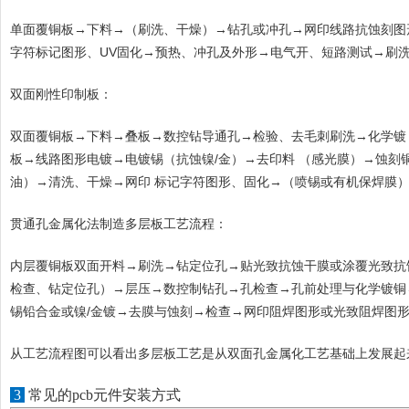
单面覆铜板→下料→（刷洗、干燥）→钻孔或冲孔→网印线路抗蚀刻图
字符标记图形、UV固化→预热、冲孔及外形→电气开、短路测试→刷
双面刚性印制板：
双面覆铜板→下料→叠板→数控钻导通孔→检验、去毛刺刷洗→化学镀
板→线路图形电镀→电镀锡（抗蚀镍/金）→去印料 （感光膜）→蚀
油）→清洗、干燥→网印 标记字符图形、固化→（喷锡或有机保焊膜
贯通孔金属化法制造多层板工艺流程：
内层覆铜板双面开料→刷洗→钻定位孔→贴光致抗蚀干膜或涂覆光致抗
检查、钻定位孔）→层压→数控制钻孔→孔检查→孔前处理与化学镀铜
锡铅合金或镍/金镀→去膜与蚀刻→检查→网印阻焊图形或光致阻焊图
从工艺流程图可以看出多层板工艺是从双面孔金属化工艺基础上发展起
3
常见的pcb元件安装方式