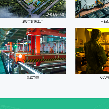
205亩超级工厂
六轴
競铭电镀
CCD