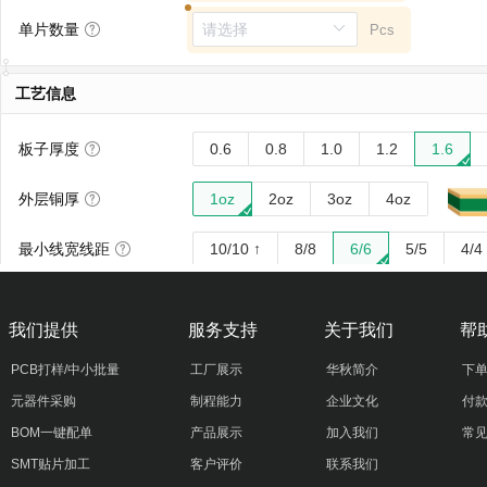
我们提供
服务支持
关于我们
帮
PCB打样/中小批量
工厂展示
华秋简介
下
元器件采购
制程能力
企业文化
付
BOM一键配单
产品展示
加入我们
常
SMT贴片加工
客户评价
联系我们