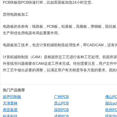
PCB快板指PCB快速打样，比如双面板加急24小时交货。
昆明电路板加工
电路板的名称有：线路板，PCB板，铝基板，高频板，厚铜板，阻抗
生产和优化用电器布局起重要作用。
电路板加工技术，包含计算机辅助制造处理技术，即CAD/CAM，还有
计算机辅助制造（CAM）是根据所定工艺进行各种工艺处理。前面所
外形线等问题都要在CAM这道工序来完成。特别需要注意，用户文件
作工艺中做出必要的调整，以满足用户有关精度等各方面的要求。因此
热门产品推荐
超声印制板
广州PCB
佛山PC
天津普林
昆山PCB
烟台p
惠亚集团
深圳PCB
杭州PC
柏承科技
成都PCB
呼和浩