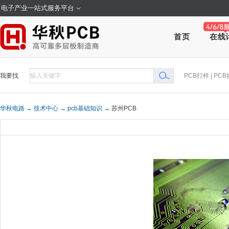
电子产业一站式服务平台
在线
首页
我要找
PCB打样
|
PCB
华秋电路 →
技术中心 →
pcb基础知识 →
苏州PCB