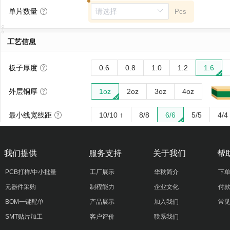
我们提供
服务支持
关于我们
帮
PCB打样/中小批量
工厂展示
华秋简介
下
元器件采购
制程能力
企业文化
付
BOM一键配单
产品展示
加入我们
常
SMT贴片加工
客户评价
联系我们