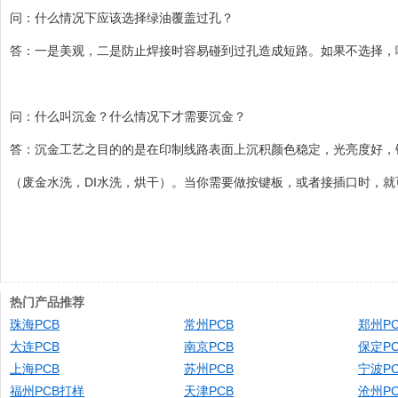
问：什么情况下应该选择绿油覆盖过孔？
答：一是美观，二是防止焊接时容易碰到过孔造成短路。如果不选择，
问：什么叫沉金？什么情况下才需要沉金？
答：沉金工艺之目的的是在印制线路表面上沉积颜色稳定，光亮度好，
（废金水洗，DI水洗，烘干）。当你需要做按键板，或者接插口时，
热门产品推荐
珠海PCB
常州PCB
郑州PC
大连PCB
南京PCB
保定PC
上海PCB
苏州PCB
宁波PC
福州PCB打样
天津PCB
沧州PC