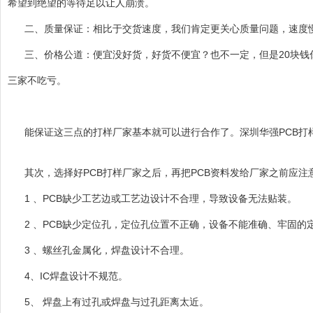
希望到绝望的等待足以让人崩溃。
二、质量保证：相比于交货速度，我们肯定更关心质量问题，速度慢
三、价格公道：便宜没好货，好货不便宜？也不一定，但是20块
三家不吃亏。
能保证这三点的打样厂家基本就可以进行合作了。深圳华强PCB打
其次，选择好PCB打样厂家之后，再把PCB资料发给厂家之前应
1 、PCB缺少工艺边或工艺边设计不合理，导致设备无法贴装。
2 、PCB缺少定位孔，定位孔位置不正确，设备不能准确、牢固的
3 、螺丝孔金属化，焊盘设计不合理。
4、IC焊盘设计不规范。
5、 焊盘上有过孔或焊盘与过孔距离太近。