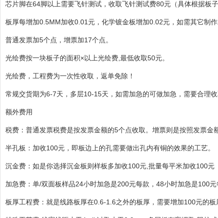
芯片脚在64脚以上需要飞针测试，收取飞针测试费80元（具体根据板
板厚每增加0.5MM加收0.01元，化学镀金板增加0.02元，如需其它
普通发票加5个点，增票加17个点。
光绘费按一块板子的面积×以上光绘费,最低收取50元。
光绘费，工程费为一次性收取，返单免除！
常规交货期为6-7天，多层10-15天，如需加急的可做加急，需要合理收
额外费用
税费：普通发票税费是按发票金额的5个点收取。增票则是按照发票金额的
半孔板：加收100元，即板边上的孔需要做出孔内有铜的效果的工艺。
沉金费：如是你选择沉金板则样板多加收100元,批量每平米加收100元
加急费：单/双面板样品24小时加急是200元每款，48小时加急是100
板厚工程费：就是线路板厚在0.6-1.6之外的板厚，需要增加100元的