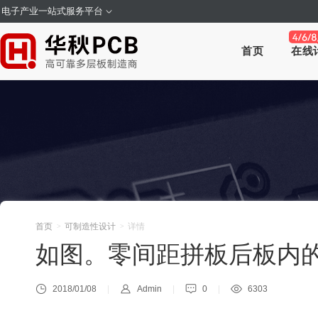
电子产业一站式服务平台
首页
在线
首页
可制造性设计
详情
>
>
如图。零间距拼板后板内的PA
2018/01/08
Admin
0
6303