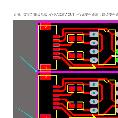
如图。零间距拼板后板内的PAD离V-CUT中心无安全距离，建议安全