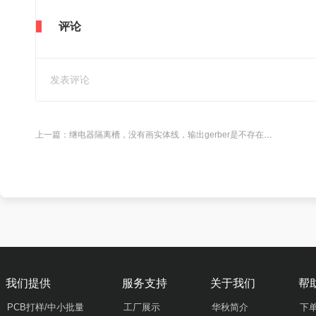
评论
上一篇：
继电器隔离槽，没有画实体线，输出gerber是不存在，需画实体线
我们提供
服务支持
关于我们
帮
PCB打样/中小批量
工厂展示
华秋简介
下