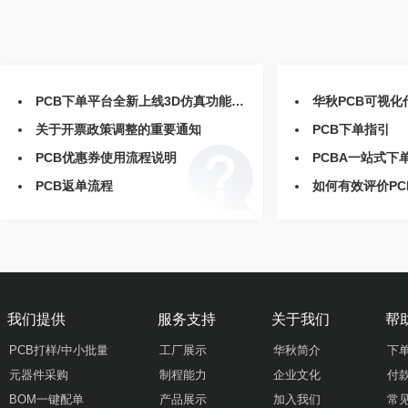
PCB下单平台全新上线3D仿真功能，让设计检查从未如此直观
华秋PCB可视
关于开票政策调整的重要通知
PCB下单指引
PCB优惠券使用流程说明
PCBA一站式下
PCB返单流程
如何有效评价PCB
我们提供
服务支持
关于我们
帮
PCB打样/中小批量
工厂展示
华秋简介
下
元器件采购
制程能力
企业文化
付
BOM一键配单
产品展示
加入我们
常