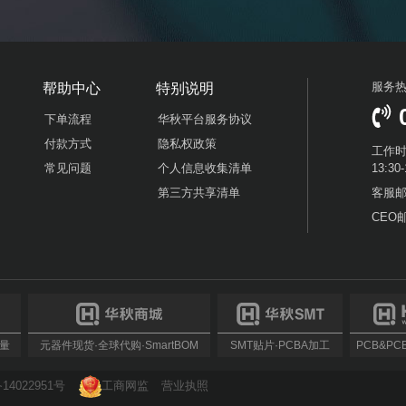
服务
帮助中心
特别说明
下单流程
华秋平台服务协议
付款方式
隐私权政策
工作时
常见问题
个人信息收集清单
13:3
第三方共享清单
客服邮箱
CEO邮
批量
元器件现货·全球代购·SmartBOM
SMT贴片·PCBA加工
PCB&PCBA
14022951号
工商网监
营业执照