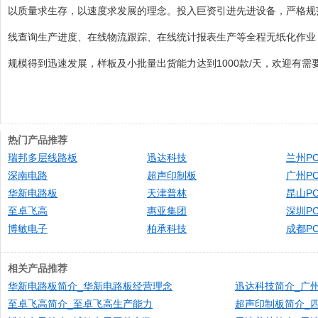
以质量求生存，以速度求发展的理念。投入巨资引进先进设备，严格规
线查询生产进度、在线物流跟踪、在线统计报表生产等全程无纸化作业
规模得到迅速发展，样板及小批量出货能力达到1000款/天，欢迎有需
热门产品推荐
瑞邦多层线路板
迅达科技
兰州PC
深南电路
超声印制板
广州PC
华新电路板
天津普林
昆山PC
至卓飞高
惠亚集团
深圳PC
博敏电子
柏承科技
成都PC
相关产品推荐
华新电路板简介_华新电路板经营理念​
迅达科技简介_广州
至卓飞高简介_至卓飞高生产能力
超声印制板简介_