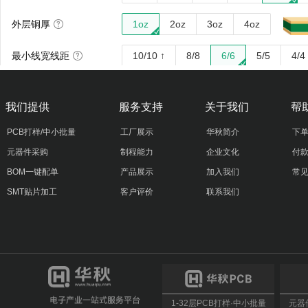
我们提供
服务支持
关于我们
帮
PCB打样/中小批量
工厂展示
华秋简介
下
元器件采购
制程能力
企业文化
付
BOM一键配单
产品展示
加入我们
常
SMT贴片加工
客户评价
联系我们
1-32层PCB打样·中小批量
元器件