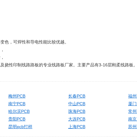
层不变色，可焊性和导电性能比较优越。
用，
些，
板及挠性印制线路路板的专业线路板厂家。主要产品有3-16层刚柔线路
梅州PCB
长春PCB
福州
南宁PCB
中山PCB
厦门
哈尔滨PCB
珠海PCB
常州
贵阳PCB
大连PCB
南京
昆明pcb打样
上海PCB
苏州