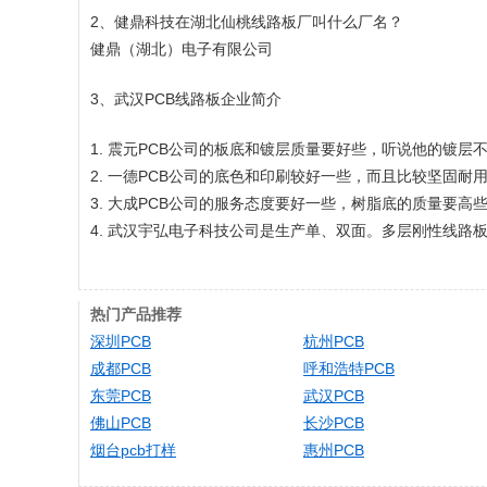
2、健鼎科技在湖北仙桃线路板厂叫什么厂名？
健鼎（湖北）电子有限公司
3、武汉PCB线路板企业简介
1. 震元PCB公司的板底和镀层质量要好些，听说他的镀
2. 一德PCB公司的底色和印刷较好一些，而且比较坚固耐
3. 大成PCB公司的服务态度要好一些，树脂底的质量要高
4. 武汉宇弘电子科技公司是生产单、双面。多层刚性线路
热门产品推荐
深圳PCB
杭州PCB
成都PCB
呼和浩特PCB
东莞PCB
武汉PCB
佛山PCB
长沙PCB
烟台pcb打样
惠州PCB