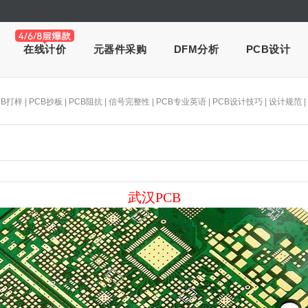
在线计价
元器件采购
DFM分析
PCB设计
CB打样
|
PCB抄板
|
PCB阻抗
|
信号完整性
|
PCB专业英语
|
PCB设计技巧
|
设计规范
|
武汉PCB