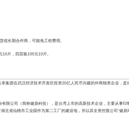
货或长期合作商，可能免工程费用。
10片，四层板100元10片。
本名幸集团在武汉经济技术开发区投资20亿人民币兴建的外商独资企业，
份有限公司（简称健鼎科技），是台湾上市的高新技术企业，主要从事印
于湖北省仙桃市工业园作为第二工厂的建设地，并以其全资控股公司“健鼎