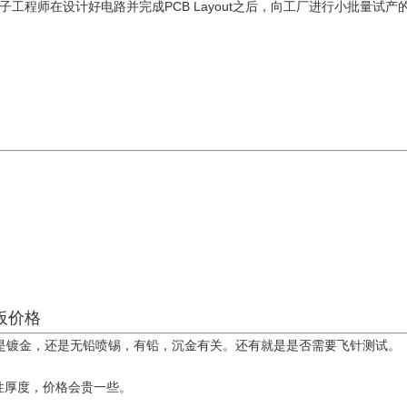
子工程师在设计好电路并完成PCB Layout之后，向工厂进行小批量试
板价格
，还是镀金，还是无铅喷锡，有铅，沉金有关。还有就是是否需要飞针测试。
果是异性厚度，价格会贵一些。