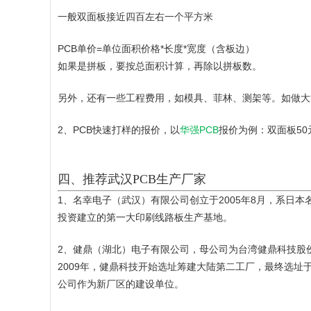
一般双面板接近四百左右一个平方米
PCB单价=单位面积价格*长度*宽度（含板边）
如果是拼板，要按总面积计算，再除以拼板数。
另外，还有一些工程费用，如模具、菲林、测架等。如做大
2、PCB快速打样的报价，以
华强PCB
报价为例：双面板50元
四、推荐武汉PCB生产厂家
1、名幸电子（武汉）有限公司创立于2005年8月，系日
投资建立的第一大印刷线路板生产基地。
2、健鼎（湖北）电子有限公司，母公司为台湾健鼎科技股
2009年，健鼎科技开始选址筹建大陆第二工厂，最终选址
公司作为新厂区的建设单位。