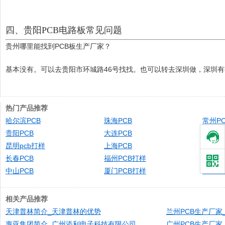
四、贵阳PCB电路板常见问题
贵州哪里能找到PCB板生产厂家？
基本没有。可以去贵阳市环城路46号找找。也可以转去深圳做，深圳
热门产品推荐
哈尔滨PCB
珠海PCB
常州PC
贵阳PCB
大连PCB
南京PC
昆明pcb打样
上海PCB
苏州PC
长春PCB
福州PCB打样
天津PC
中山PCB
厦门PCB打样
石家庄
相关产品推荐
天津普林简介_天津普林的优势​
兰州PCB生产厂家
惠亚集团简介_广州添利电子科技有限公司
广州PCB生产厂家