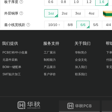
我们提供
服务支持
关于我们
帮
PCB打样/中小批量
工厂展示
华秋简介
下
元器件采购
制程能力
企业文化
付
BOM一键配单
产品展示
加入我们
常
SMT贴片加工
客户评价
联系我们