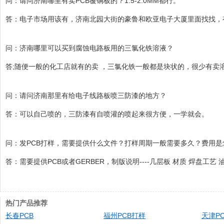
问：请问济南哪里有卖PCB覆铜板的？1.5-2.0MM都行。
答：电子市场用该有，济南北园大街的豪鲁和欧亚电子大厦里面找找，
问：济南哪里可以买到腐蚀电路板用的三氯化铁溶液？
答;随便一般的化工店就有的卖 ，三氯化铁一般都是块状的，很少有卖
问：请问济南那里有给电子线路板喷三防漆的地方？
答：可以自己喷的，三防漆有自喷灌的喷起来很方便，一学就会。
问：发PCB打样，需要提供什么文件？打样周期一般需要多久？费用是
答：需要提供PCB或者GERBER，制版说明----几层板 材质 焊盘
热门产品推荐
长春PCB
福州PCB打样
天津PC