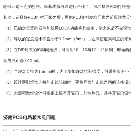
能保证这三点的打样厂家基本就可以进行合作了。深圳华强PCB打样是
其次，选择好PCB打样厂家之后，再把PCB资料发给厂家之前应注意
（1）已确定位置的器件和线用LOCK功能将其锁定，使之以后不被误
（2）导线的宽度最小不宜小于0.2mm（8mil），在高密度高精度的印
（3）在DIP封装的IC脚间走线，可应用10－10与12－12原则，即当
宽与线距都为12mil。
（4）当焊盘直径为1.5mm时，为了增加焊盘抗剥强度，可采用长不小于1
（5）设计遇到焊盘连接的走线较细时，要将焊盘与走线之间的连接设
（6）大面积敷铜设计时敷铜上应有开窗口，加散热孔，并将开窗口设
济南PCB电路板常见问题