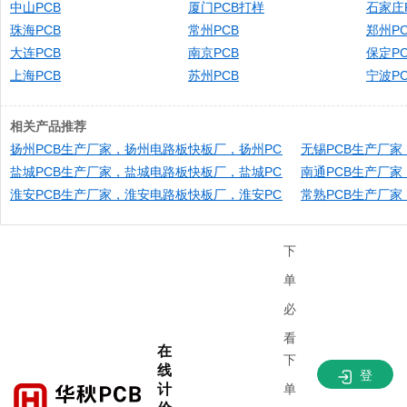
中山PCB
厦门PCB打样
石家庄
珠海PCB
常州PCB
郑州PC
大连PCB
南京PCB
保定PC
上海PCB
苏州PCB
宁波PC
相关产品推荐
扬州PCB生产厂家，扬州电路板快板厂，扬州PCB快速打样，扬州PC
无锡PCB生产厂
盐城PCB生产厂家，盐城电路板快板厂，盐城PCB快速打样，盐城PC
南通PCB生产厂
淮安PCB生产厂家，淮安电路板快板厂，淮安PCB快速打样，淮安PC
常熟PCB生产厂