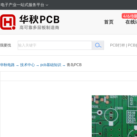
电子产业一站式服务平台
在线
首页
我要找
PCB打样
|
PCB
华秋电路 →
技术中心 →
pcb基础知识 →
青岛PCB