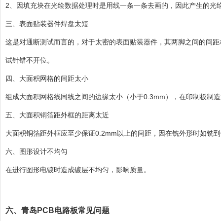
2、因填充块在光绘数据处理时是用线一条一条去画的，因此产生的光
三、表面贴装器件焊盘太短
这是对通断测试而言的，对于太密的表面贴装器件，其两脚之间的间距
试针错不开位。
四、大面积网格的间距太小
组成大面积网格线同线之间的边缘太小（小于0.3mm），在印制板制
五、大面积铜箔距外框的距离太近
大面积铜箔距外框应至少保证0.2mm以上的间距，因在铣外形时如铣
六、图形设计不均匀
在进行图形电镀时造成镀层不均匀，影响质量。
六、青岛PCB电路板常见问题