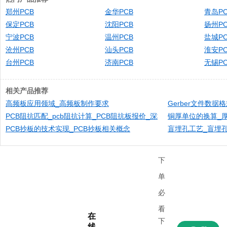
郑州PCB
金华PCB
青岛PC
保定PCB
沈阳PCB
扬州PC
宁波PCB
温州PCB
盐城PC
沧州PCB
汕头PCB
淮安PC
台州PCB
济南PCB
无锡PC
相关产品推荐
高频板应用领域_高频板制作要求
Gerber文件数据
PCB阻抗匹配_pcb阻抗计算_PCB阻抗板报价​_深圳多层PCB快板厂​_华
铜厚单位的换算_
PCB抄板的技术实现_PCB抄板相关概念​
盲埋孔工艺_盲埋孔