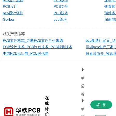
pcb生产流程
PCB软件
深圳p
PCB设计
PCB文件
牧泰莱
pcb设计软件
PCB技术
瑞邦多
Gerber
​pcb论坛
深南电
相关产品推荐
PCB文件格式_判断PCB文件产生来源
pcb制造厂定义_华
PCB设计技术_PCB制造技术_PCB封装技术
深圳pcb生产厂家
中国PCB论坛网_PCB时代网
牧泰莱简介_牧泰莱