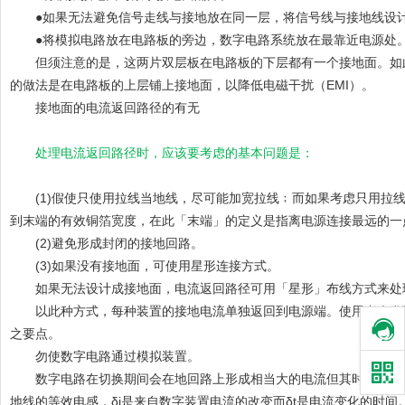
●如果无法避免信号走线与接地放在同一层，将信号线与接地线设计
●将模拟电路放在电路板的旁边，数字电路系统放在最靠近电源处。可降
但须注意的是，这两片双层板在电路板的下层都有一个接地面。如此
的做法是在电路板的上层铺上接地面，以降低电磁干扰（EMI）。
接地面的电流返回路径的有无
处理电流返回路径时，应该要考虑的基本问题是：
(1)假使只使用拉线当地线，尽可能加宽拉线﹔而如果考虑只用拉线
到末端的有效铜箔宽度，在此「末端」的定义是指离电源连接最远的一
(2)避免形成封闭的接地回路。
(3)如果没有接地面，可使用星形连接方式。
如果无法设计成接地面，电流返回路径可用「星形」布线方式来处
以此种方式，每种装置的接地电流单独返回到电源端。使用者会发现图
之要点。
勿使数字电路通过模拟装置。
数字电路在切换期间会在地回路上形成相当大的电流但其时间很短。此种
地线的等效电感，δi是来自数字装置电流的改变而δt是电流变化的时