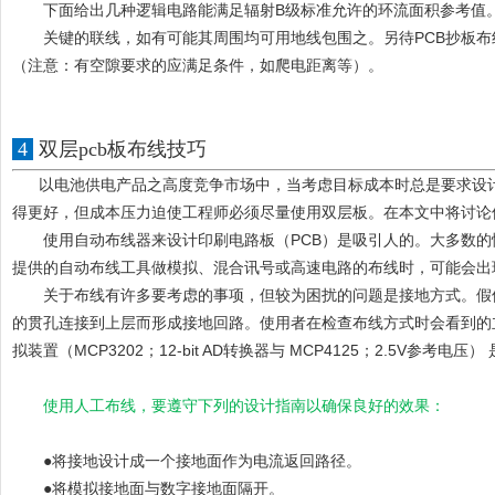
下面给出几种逻辑电路能满足辐射B级标准允许的环流面积参考值。
关键的联线，如有可能其周围均可用地线包围之。另待PCB抄板布
（注意：有空隙要求的应满足条件，如爬电距离等）。
4
双层pcb板布线技巧
以电池供电产品之高度竞争市场中，当考虑目标成本时总是要求设
得更好，但成本压力迫使工程师必须尽量使用双层板。在本文中将讨论
使用自动布线器来设计印刷电路板（PCB）是吸引人的。大多数的
提供的自动布线工具做模拟、混合讯号或高速电路的布线时，可能会出
关于布线有许多要考虑的事项，但较为困扰的问题是接地方式。假使
的贯孔连接到上层而形成接地回路。使用者在检查布线方式时会看到的
拟装置（MCP3202；12-bit AD转换器与 MCP4125；2.5
使用人工布线，要遵守下列的设计指南以确保良好的效果：
●将接地设计成一个接地面作为电流返回路径。
●将模拟接地面与数字接地面隔开。