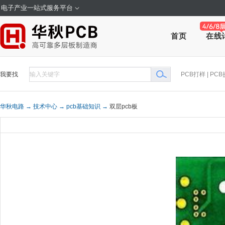
电子产业一站式服务平台
在线
首页
我要找
PCB打样
|
PCB
华秋电路 →
技术中心 →
pcb基础知识 →
双层pcb板