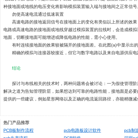
种接地面或地线的电压变化将影响模拟装置输入端与接地间之正常信号
勿使高速电流通过低速装置
高速电路的接地返回信号在接地面上的变化有类似以上所述的效果，决定
电路或高速电路的接地面或地线穿越过模拟装置的拉线时，会造成模拟
地面，切断接地面可能增进或降低电路的性能，需小心使用。
有时连续接地面的效果较被隔开的接地面差。在此图(a)中显示出的接
精确的模拟与连接器较接近，但它与数字电路以及来自电源供应电路
结论
探讨与布线相关的技术时，两种问题将会被讨论：一为假使管理阶层
解决之道为告知管理阶层，如果想达到可靠的电路性能，接地面是必要
提供的一些建议，例如星形网络以及正确的电流返回路径，亦能稍微减
热门产品推荐
PCB板制作流程
pcb电路板设计软件
pcb制