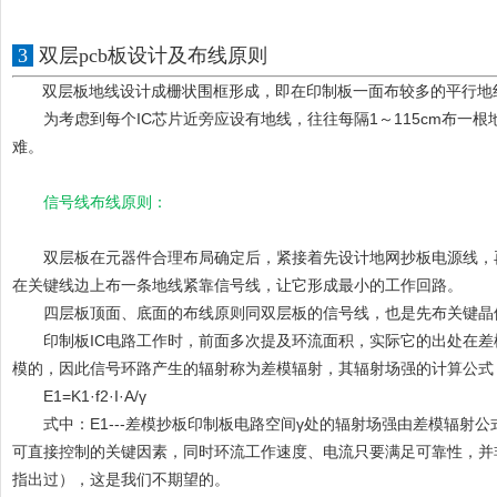
3
双层pcb板设计及布线原则
双层板地线设计成栅状围框形成，即在印制板一面布较多的平行地
为考虑到每个IC芯片近旁应设有地线，往往每隔1～115cm布一
难。
信号线布线原则：
双层板在元器件合理布局确定后，紧接着先设计地网抄板电源线，再布
在关键线边上布一条地线紧靠信号线，让它形成最小的工作回路。
四层板顶面、底面的布线原则同双层板的信号线，也是先布关键晶体
印制板IC电路工作时，前面多次提及环流面积，实际它的出处在差
模的，因此信号环路产生的辐射称为差模辐射，其辐射场强的计算公式
E1=K1·f2·I·A/γ
式中：E1---差模抄板印制板电路空间γ处的辐射场强由差模辐射公
可直接控制的关键因素，同时环流工作速度、电流只要满足可靠性，并
指出过），这是我们不期望的。