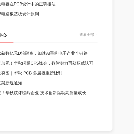
波电容在PCB设计中的正确接法
CB电路板基板设计原则
中心
查看全部
>
秋获数亿元D轮融资，加速AI重构电子产业全链路
奖加冕！华秋闪耀CFS峰会，数智实力再获权威认可
势突围｜华秋 PCB 多层板重磅让利
试架新规通知
贺！华秋获评瞪羚企业 技术创新驱动高质量成长