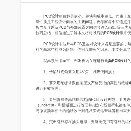
PCB设计
的目标是更小、更快和成本更低。而由于互
磁性质是工程设计面临的主要问题，要考察每个互连点并
板内互连以及PCB与外部装置之间信号输入/输出等三类
技巧总结，相信通过了解本文将对以后的
PCB设计
带来便
PCB设计中芯片与PCB互连对设计来说是重要的，
料的基本结构成为限制互连密度增长的因素。本文分享了
就高频应用而言，PCB板内互连进行
高频PCB设计
1、传输线拐角要采用45°角，以降低回损；
2、要采用绝缘常数值按层次严格受控的高性能绝缘
进行有效管理。
3、要完善有关高精度蚀刻的PCB 设计规范。要考虑规
（undercut）和横断面进行管理并指定布线侧壁电镀
与微波频率相关的趋肤效应问题及实现这些规范相当重要
4、突出引线存在抽头电感，要避免使用有引线的组