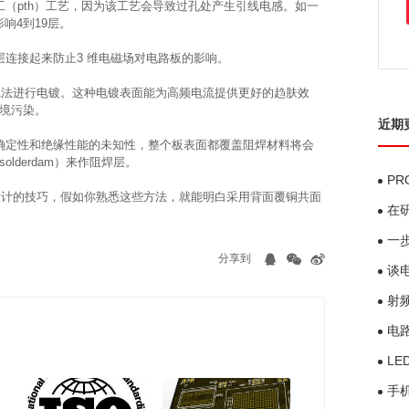
（pth）工艺，因为该工艺会导致过孔处产生引线电感。如一
响4到19层。
层连接起来防止3 维电磁场对电路板的影响。
SL法进行电镀。这种电镀表面能为高频电流提供更好的趋肤效
境污染。
近期
确定性和绝缘性能的未知性，整个板表面都覆盖阻焊材料将会
derdam）来作阻焊层。
PR
B设计的技巧，假如你熟悉这些方法，就能明白采用背面覆铜共面
在研
一
分享到
谈
射
电
L
了
手