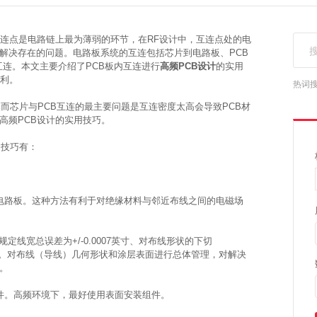
连点是电路链上最为薄弱的环节，在RF设计中，互连点处的电
解决存在的问题。电路板系统的互连包括芯片到电路板、PCB
互连。本文主要介绍了PCB板内互连进行
高频PCB设计
的实用
利。
热词
然而芯片与PCB互连的最主要问题是互连密度太高会导致PCB材
高频PCB设计的实用技巧。
的技巧有：
电路板。这种方法有利于对绝缘材料与邻近布线之间的电磁场
定线宽总误差为+/-0.0007英寸、对布线形状的下切
条件。对布线（导线）几何形状和涂层表面进行总体管理，对解决
。
件。高频环境下，最好使用表面安装组件。