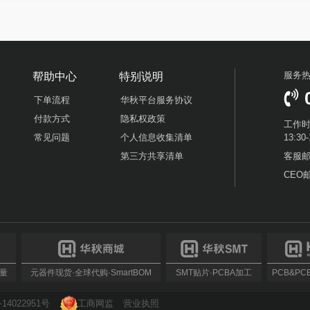
服务
帮助中心
特别说明
下单流程
华秋平台服务协议
付款方式
隐私权政策
工作时
常见问题
个人信息收集清单
13:3
第三方共享清单
客服邮箱
CEO邮
批量
元器件现货·全球代购·SmartBOM
SMT贴片·PCBA加工
PCB&PCBA
14022951号
工商网监
营业执照