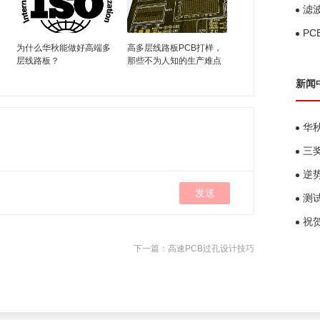
滤
P
为什么华秋能做好高端多
高多层线路板PCB打样，
层线路板？
那些不为人知的生产难点
新闻
华
三
逆
发送
测
祝
下一篇：
高速PCB过孔设计技巧