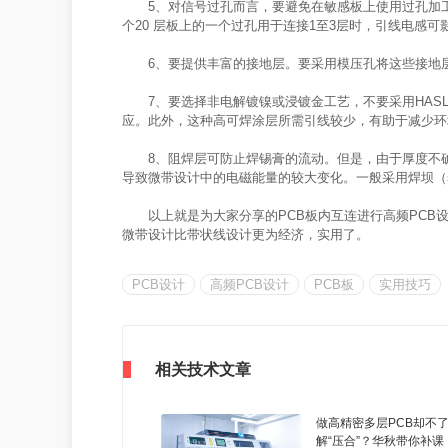
5、对信号过孔而言，要避免在敏感板上使用过孔加工
个20 层板上的一个过孔用于连接1至3层时，引线电感可影
6、要提供丰富的接地层。要采用模压孔将这些接地
7、要选择非电解镀镍或浸镀金工艺，不要采用HA
应。此外，这种高可焊涂层所需引线较少，有助于减少环
8、阻焊层可防止焊锡膏的流动。但是，由于厚度不
导致微带设计中的电磁能量的较大变化。一般采用焊坝（sol
以上就是为大家分享的PCB板内互连进行高频PC
微带设计比带状线设计更为经济，实用了。
PCB设计
高频PCB设计
PCB板
实用技巧
相关技术文章
做高精密多层PCB却不
解“压合”？华秋带你补课