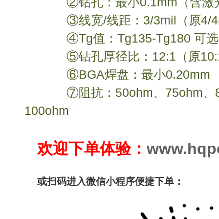
②钻孔：最小0.1mm（含激
③线宽/线距：3/3mil（原4/4m
④Tg值：Tg135-Tg180 可选
⑤钻孔厚径比：12:1（原10:
⑥BGA焊盘：最小0.20mm
⑦阻抗：50ohm、75ohm、80
100ohm
欢迎下单体验：
www.hqp
或扫码进入微信小程序便捷下单：