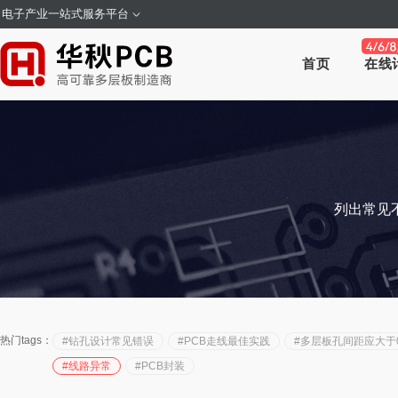
电子产业一站式服务平台
首页
在线
列出常见
热门tags：
#钻孔设计常见错误
#PCB走线最佳实践
#多层板孔间距应大于0
#线路异常
#PCB封装