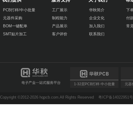
PCB打样/中小批量
工厂展示
华秋简介
下
元器件采购
制程能力
企业文化
付
BOM一键配单
产品展示
加入我们
常
SMT贴片加工
客户评价
联系我们
1-32层PCB打样·中小批量
元器件
Copyright ©2012-2026 hqpcb.com.All Rights Reserved
粤ICP备14022951号