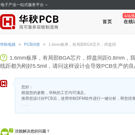
电子产业一站式服务平台
首页
在线
华秋电路
>
PCB问答
>
1.6mm板厚，有局部BGA芯片，焊盘间
1.6mm板厚，有局部BGA芯片，焊盘间距0.8mm，我想
线距都为刚好5.5mil，请问这样设计会导致PCB生产的
您好：
根据您的参数，华秋的工艺均可满足。
推荐您设计好PCB后，使用华秋DFM软件进行一键分析，帮您排
https://dfm.elecfans.com/
华秋DFM下载链接。
没能解决您的问题？