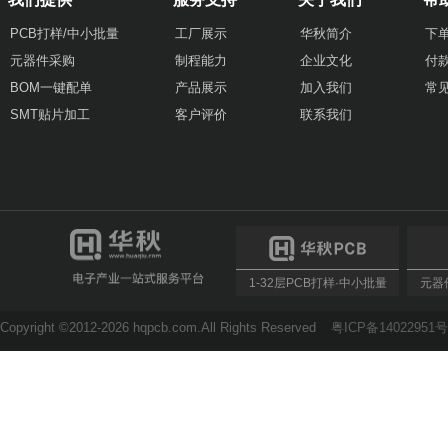
PCB打样/中小批量
工厂展示
华秋简介
下
元器件采购
制程能力
企业文化
付
BOM一键配单
产品展示
加入我们
常
SMT贴片加工
客户评价
联系我们
1-32层PCB打样·中小批量
元器件
Copyright ©2012-2026 hqpcb.com.All Rights Reserved
粤ICP备14022951号