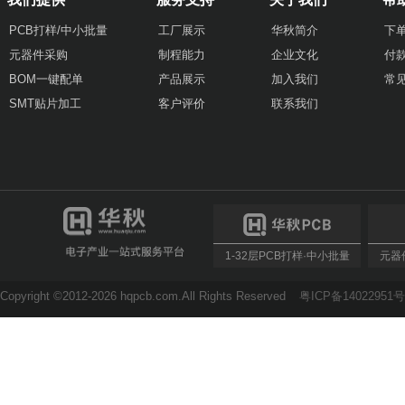
PCB打样/中小批量
工厂展示
华秋简介
下
元器件采购
制程能力
企业文化
付
BOM一键配单
产品展示
加入我们
常
SMT贴片加工
客户评价
联系我们
1-32层PCB打样·中小批量
元器件
Copyright ©2012-2026 hqpcb.com.All Rights Reserved
粤ICP备14022951号