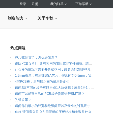
登录
注册
我的订单
下单帮助
制造能力
关于华秋
热点问题
PCB收到货了，怎么开发票？
併版PCB SMT，會有相同的電阻電容零件編號。請問BOM上要如何區別?
什么样的情况下需要开阶梯钢网，或者说针对哪些具体参数的元件。
1.6mm板厚，有局部BGA芯片，焊盘间距0.8mm，我想表层有2oz的铜厚，过孔设计6/14.5mil,线宽线距都为刚好5.5mil，请问这样设计会导致PCB生产的良品率不高吗？
4层PCB板，层与层之间的耐压是多少
请问2款不同的板子可以拼成1大块做吗？就是2拼1，你们会帮忙拼吗？
请问可以邮寄自己的PCB板给贵司进行SMT吗？
孔铜多厚？..........................
请问你们最小的线宽和绝缘间距以及最小的过孔尺寸大概是多少？ 可以做10层板吗？
你好 请问贵公司 0.8 四层板的压板结构和参数是什么，在什么地方可以查到