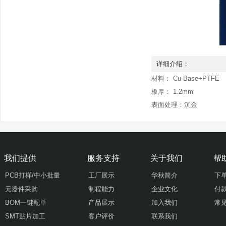
详细介绍：
材料： Cu-Base+PTFE

板厚： 1.2mm

我们提供
服务支持
关于我们
帮
PCB打样/中小批量
工厂展示
华秋简介
下
元器件采购
制程能力
企业文化
付
BOM一键配单
产品展示
加入我们
常
SMT贴片加工
客户评价
联系我们