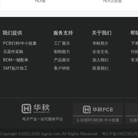
HDI板
HDI沉金板
我们提供
服务支持
关于我们
帮
PCB打样/中小批量
工厂展示
华秋简介
下
元器件采购
制程能力
企业文化
付
BOM一键配单
产品展示
加入我们
常
SMT贴片加工
客户评价
联系我们
1-32层PCB打样·中小批量
元器件
Copyright ©2012-2026 hqpcb.com.All Rights Reserved
粤ICP备14022951号