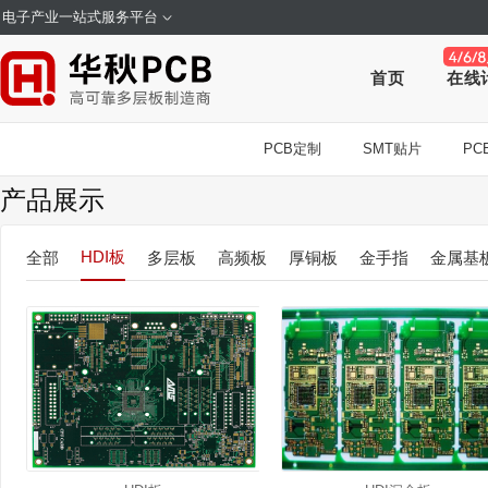
电子产业一站式服务平台
首页
在线
PCB定制
SMT贴片
PCB
产品展示
HDI板
全部
多层板
高频板
厚铜板
金手指
金属基