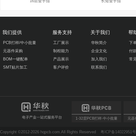
16层金手指
长短金手指
我们提供
服务支持
关于我们
帮
PCB打样/中小批量
工厂展示
华秋简介
下
元器件采购
制程能力
企业文化
付
BOM一键配单
产品展示
加入我们
常
SMT贴片加工
客户评价
联系我们
1-32层PCB打样·中小批量
元器件
Copyright ©2012-2026 hqpcb.com.All Rights Reserved
粤ICP备14022951号