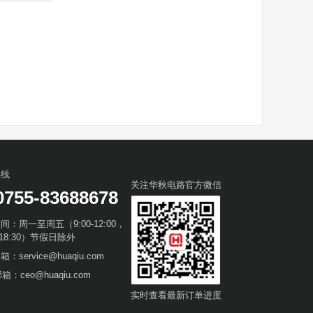
热线
关注华秋电路官方微信
0755-83688678
间：周一至周五（9:00-12:00，
0-18:30）节假日除外
：service@huaqiu.com
箱：ceo@huaqiu.com
实时查看最新订单进度