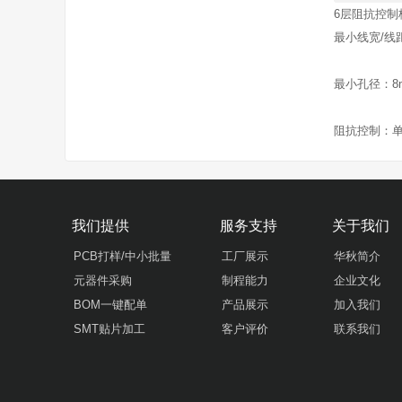
6层阻抗控制板
最小线宽/线距：
最小孔径：8mi
我们提供
服务支持
关于我们
PCB打样/中小批量
工厂展示
华秋简介
元器件采购
制程能力
企业文化
BOM一键配单
产品展示
加入我们
SMT贴片加工
客户评价
联系我们