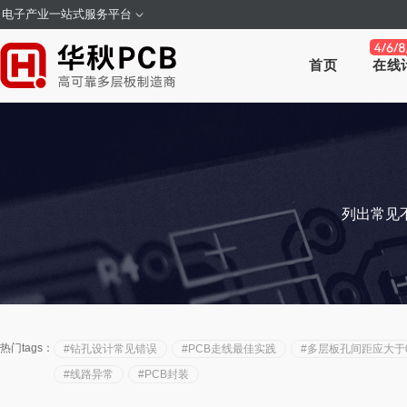
电子产业一站式服务平台
首页
在线
列出常见
热门tags：
#钻孔设计常见错误
#PCB走线最佳实践
#多层板孔间距应大于0
#线路异常
#PCB封装